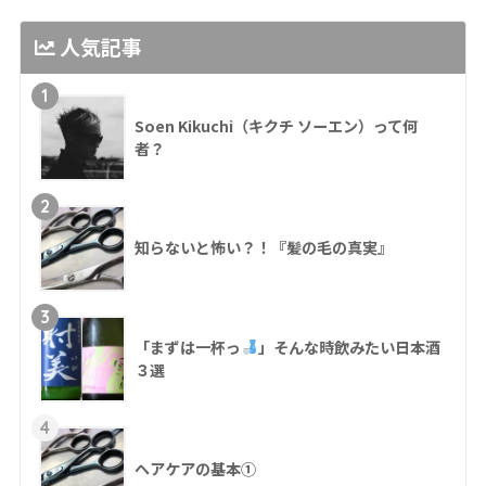
人気記事
1
Soen Kikuchi（キクチ ソーエン）って何
者？
2
知らないと怖い？！『髪の毛の真実』
3
「まずは一杯っ
」そんな時飲みたい日本酒
３選
4
ヘアケアの基本①