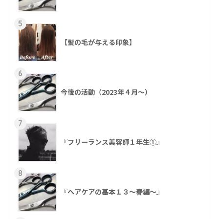
5
【髪の毛が与える印象】
6
今後の活動（2023年４月〜）
7
『フリーランス美容師１年生①』
8
『ヘアケアの基本１３～春編～』