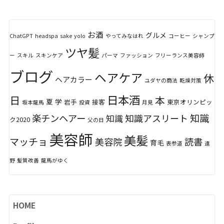
お酒
グルメ
ChatGPT
headspa
sake
yolo
やってみなはれ
コーヒー
シャンプ
ツヤ髪
ー
スキル
スキンケア
パーマ
ファッション
フリーランス美容師
ブログ
ヘアケア
休
ヘアカラー
ユダヤの商法
乾燥対策
日本酒
日
本
夏
学
岩手
接客
東京オリンピッ
坂本龍馬
投資
月見
知識
楽チンヘアー
知識アスリート
知識
ク2020
父の日
美容師
美髪
マッチョ
美容院
読書
育毛
表参道
遠
野
髪質改善
龍馬がゆく
HOME