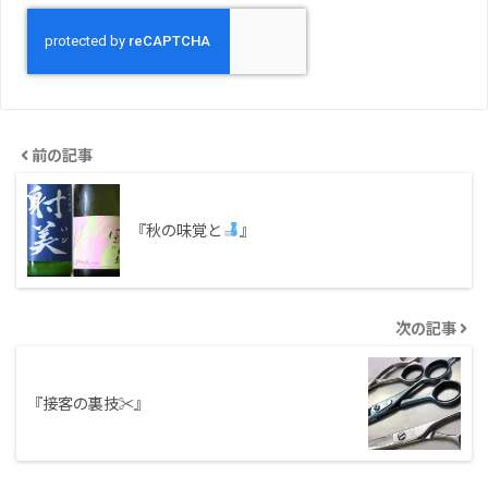
前の記事
『秋の味覚と
』
次の記事
『接客の裏技✂︎』