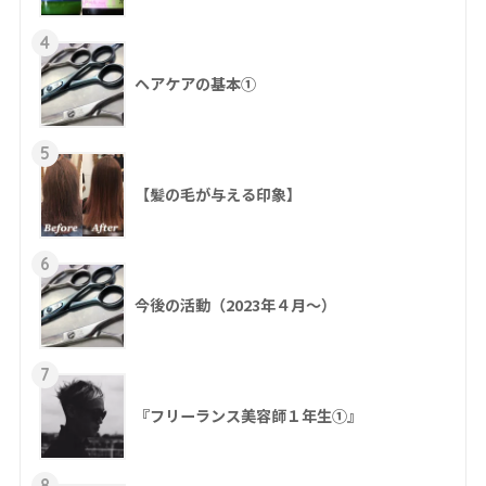
4
ヘアケアの基本①
5
【髪の毛が与える印象】
6
今後の活動（2023年４月〜）
7
『フリーランス美容師１年生①』
8