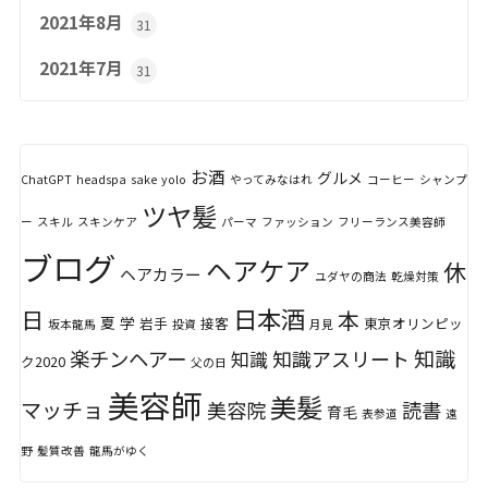
2021年8月
31
2021年7月
31
お酒
グルメ
ChatGPT
headspa
sake
yolo
やってみなはれ
コーヒー
シャンプ
ツヤ髪
ー
スキル
スキンケア
パーマ
ファッション
フリーランス美容師
ブログ
ヘアケア
休
ヘアカラー
ユダヤの商法
乾燥対策
日本酒
日
本
夏
学
岩手
接客
東京オリンピッ
坂本龍馬
投資
月見
知識
楽チンヘアー
知識アスリート
知識
ク2020
父の日
美容師
美髪
マッチョ
美容院
読書
育毛
表参道
遠
野
髪質改善
龍馬がゆく