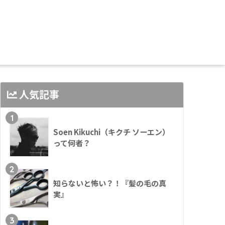
人気記事
1
Soen Kikuchi（キクチ ソーエン）
って何者？
2
知らないと怖い？！『髪の毛の真
実』
3