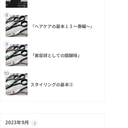
8
『ヘアケアの基本１３～春編～』
9
「美容師としての醍醐味」
10
スタイリングの基本②
2023年9月
2