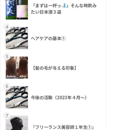
「まずは一杯っ
」そんな時飲み
たい日本酒３選
4
ヘアケアの基本①
5
【髪の毛が与える印象】
6
今後の活動（2023年４月〜）
7
『フリーランス美容師１年生①』