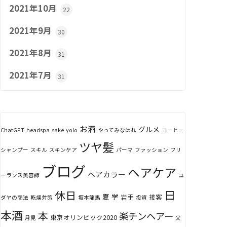
2021年10月
22
2021年9月
30
2021年8月
31
2021年7月
31
お酒
グルメ
ChatGPT
headspa
sake
yolo
やってみなはれ
コーヒー
ツヤ髪
シャンプー
スキル
スキンケア
パーマ
ファッション
フリ
ブログ
ヘアケア
ヘアカラー
ーランス美容師
ユ
日
休日
夏
学
岩手
接客
ダヤの商法
乾燥対策
坂本龍馬
投資
本酒
本
楽チンヘアー
東京オリンピック2020
月見
父