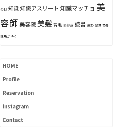
美
知識マッチョ
知識アスリート
知識
の日
容師
美髪
美容院
読書
育毛
表参道
遠野
髪質改善
龍馬がゆく
HOME
Profile
Reservation
Instagram
Contact