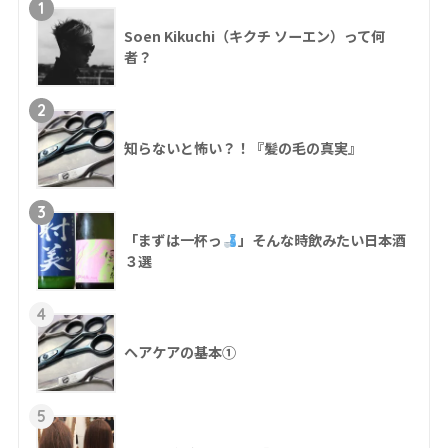
1
Soen Kikuchi（キクチ ソーエン）って何
者？
2
知らないと怖い？！『髪の毛の真実』
3
「まずは一杯っ
」そんな時飲みたい日本酒
３選
4
ヘアケアの基本①
5