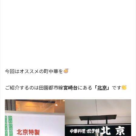
今回はオススメの町中華を
ご紹介するのは田園都市線
宮崎台
にある
「
北京
」
です