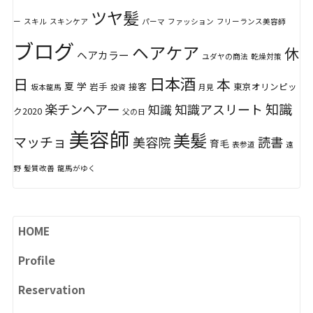
ツヤ髪
ー
スキル
スキンケア
パーマ
ファッション
フリーランス美容師
ブログ
ヘアケア
休
ヘアカラー
ユダヤの商法
乾燥対策
日本酒
日
本
夏
学
岩手
接客
東京オリンピッ
坂本龍馬
投資
月見
知識
楽チンヘアー
知識アスリート
知識
ク2020
父の日
美容師
美髪
マッチョ
美容院
読書
育毛
表参道
遠
野
髪質改善
龍馬がゆく
HOME
Profile
Reservation