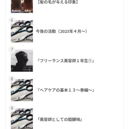
【髪の毛が与える印象】
6
今後の活動（2023年４月〜）
7
『フリーランス美容師１年生①』
8
『ヘアケアの基本１３～春編～』
9
「美容師としての醍醐味」