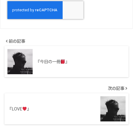
前の記事
『今日の一冊
』
次の記事
『LOVE
』