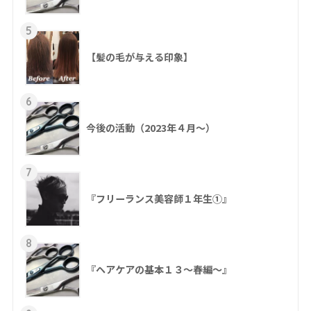
5
【髪の毛が与える印象】
6
今後の活動（2023年４月〜）
7
『フリーランス美容師１年生①』
8
『ヘアケアの基本１３～春編～』