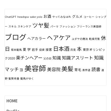
お酒
グルメ
ChatGPT
headspa
sake
yolo
やってみなはれ
コーヒー
シャンプ
ツヤ髪
ー
スキル
スキンケア
パーマ
ファッション
フリーランス美容師
ブログ
ヘアケア
休
ヘアカラー
ユダヤの商法
乾燥対策
日本酒
日
本
夏
学
岩手
接客
東京オリンピッ
坂本龍馬
投資
月見
知識
楽チンヘアー
知識アスリート
知識
ク2020
父の日
美容師
美髪
マッチョ
美容院
読書
育毛
表参道
遠
野
髪質改善
龍馬がゆく
HOME