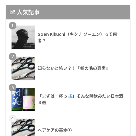
人気記事
1
Soen Kikuchi（キクチ ソーエン）って何
者？
2
知らないと怖い？！『髪の毛の真実』
3
「まずは一杯っ
」そんな時飲みたい日本酒
３選
4
ヘアケアの基本①