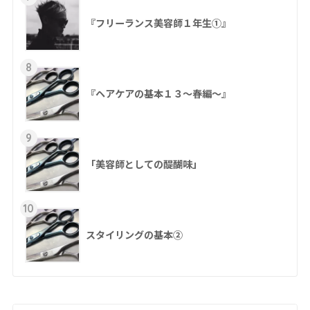
『フリーランス美容師１年生①』
8
『ヘアケアの基本１３～春編～』
9
「美容師としての醍醐味」
10
スタイリングの基本②