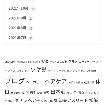
2021年10月
22
2021年9月
30
2021年8月
31
2021年7月
31
お酒
グルメ
ChatGPT
headspa
sake
yolo
やってみなはれ
コーヒー
シャンプ
ツヤ髪
ー
スキル
スキンケア
パーマ
ファッション
フリーランス美容師
ブログ
ヘアケア
休
ヘアカラー
ユダヤの商法
乾燥対策
日本酒
日
本
夏
学
岩手
接客
東京オリンピッ
坂本龍馬
投資
月見
知識
楽チンヘアー
知識アスリート
知識
ク2020
父の日