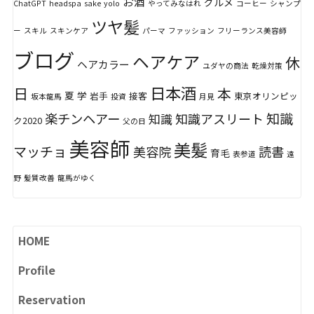
お酒
グルメ
ChatGPT
headspa
sake
yolo
やってみなはれ
コーヒー
シャンプ
ツヤ髪
ー
スキル
スキンケア
パーマ
ファッション
フリーランス美容師
ブログ
ヘアケア
休
ヘアカラー
ユダヤの商法
乾燥対策
日本酒
日
本
夏
学
岩手
接客
東京オリンピッ
坂本龍馬
投資
月見
知識
楽チンヘアー
知識アスリート
知識
ク2020
父の日
美容師
美髪
マッチョ
美容院
読書
育毛
表参道
遠
野
髪質改善
龍馬がゆく
HOME
Profile
Reservation