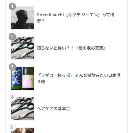
1
Soen Kikuchi（キクチ ソーエン）って何
者？
2
知らないと怖い？！『髪の毛の真実』
3
「まずは一杯っ
」そんな時飲みたい日本酒
３選
4
ヘアケアの基本①
5