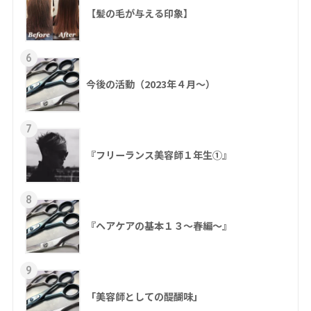
【髪の毛が与える印象】
6
今後の活動（2023年４月〜）
7
『フリーランス美容師１年生①』
8
『ヘアケアの基本１３～春編～』
9
「美容師としての醍醐味」