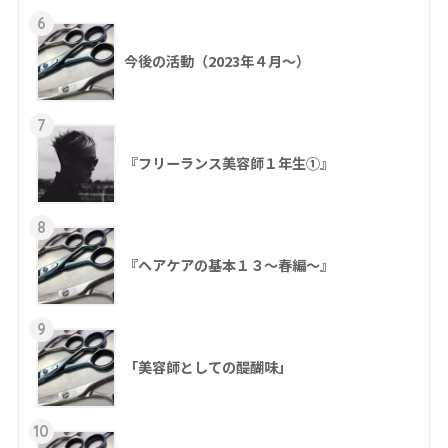
6
今後の活動（2023年４月〜）
7
『フリーランス美容師１年生①』
8
『ヘアケアの基本１３～春編～』
9
「美容師としての醍醐味」
10