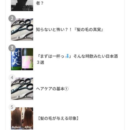
者？
2
知らないと怖い？！『髪の毛の真実』
3
「まずは一杯っ
」そんな時飲みたい日本酒
３選
4
ヘアケアの基本①
5
【髪の毛が与える印象】