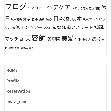
ブログ
ヘアケア
休
ヘアカラー
ユダヤの商法
乾燥対策
日本酒
日
本
夏
学
岩手
接客
東京オリンピッ
坂本龍馬
投資
月見
知識
楽チンヘアー
知識アスリート
知識
ク2020
父の日
美容師
美髪
マッチョ
美容院
読書
育毛
表参道
遠
野
髪質改善
龍馬がゆく
HOME
Profile
Reservation
Instagram