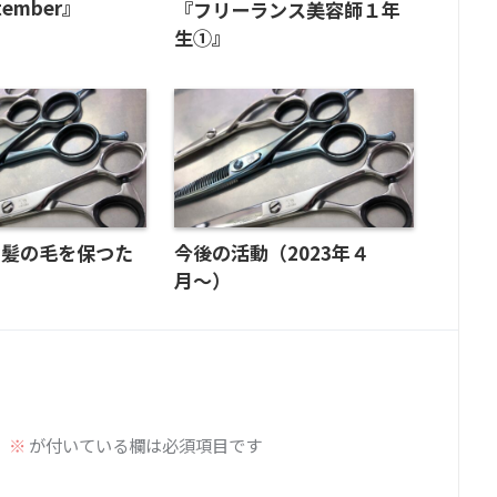
tember』
『フリーランス美容師１年
生①』
な髪の毛を保つた
今後の活動（2023年４
月〜）
。
※
が付いている欄は必須項目です