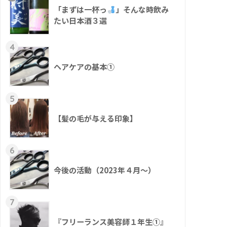
「まずは一杯っ
」そんな時飲み
たい日本酒３選
4
ヘアケアの基本①
5
【髪の毛が与える印象】
6
今後の活動（2023年４月〜）
7
『フリーランス美容師１年生①』