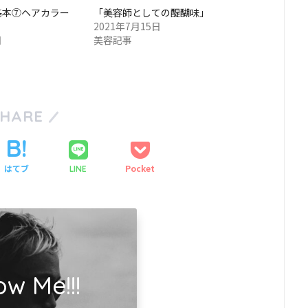
基本⑦ヘアカラー
「美容師としての醍醐味」
2021年7月15日
日
美容記事
SHARE
はてブ
Pocket
LINE
ow Me!!!