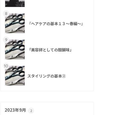
8
『ヘアケアの基本１３～春編～』
9
「美容師としての醍醐味」
10
スタイリングの基本②
2023年9月
2