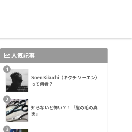
人気記事
1
Soen Kikuchi（キクチ ソーエン）
って何者？
2
知らないと怖い？！『髪の毛の真
実』
3