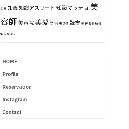
美
知識マッチョ
知識アスリート
知識
の日
容師
美髪
美容院
読書
育毛
表参道
遠野
髪質改善
龍馬がゆく
HOME
Profile
Reservation
Instagram
Contact