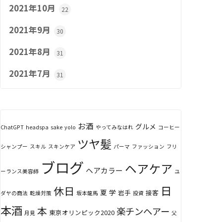
2021年10月
22
2021年9月
30
2021年8月
31
2021年7月
31
お酒
グルメ
ChatGPT
headspa
sake
yolo
やってみなはれ
コーヒー
ツヤ髪
シャンプー
スキル
スキンケア
パーマ
ファッション
フリ
ブログ
ヘアケア
ヘアカラー
ーランス美容師
ユ
日
休日
夏
学
岩手
接客
ダヤの商法
乾燥対策
坂本龍馬
投資
本酒
本
楽チンヘアー
東京オリンピック2020
月見
父