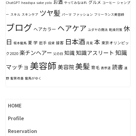
お酒
グルメ
ChatGPT
headspa
sake
yolo
やってみなはれ
コーヒー
シャンプ
ツヤ髪
ー
スキル
スキンケア
パーマ
ファッション
フリーランス美容師
ブログ
ヘアケア
休
ヘアカラー
ユダヤの商法
乾燥対策
日本酒
日
本
夏
学
岩手
接客
東京オリンピッ
坂本龍馬
投資
月見
知識
楽チンヘアー
知識アスリート
知識
ク2020
父の日
美容師
美髪
マッチョ
美容院
読書
育毛
表参道
遠
野
髪質改善
龍馬がゆく
HOME
Profile
Reservation