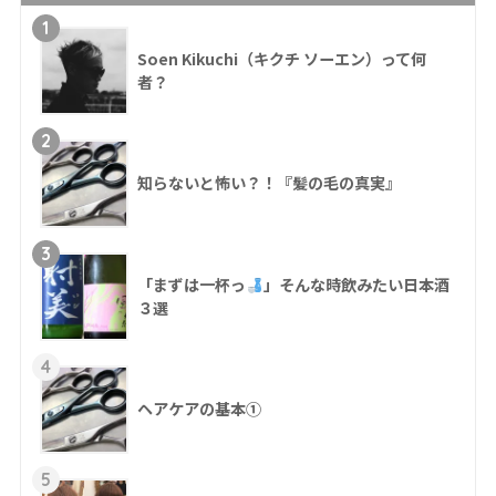
1
Soen Kikuchi（キクチ ソーエン）って何
者？
2
知らないと怖い？！『髪の毛の真実』
3
「まずは一杯っ
」そんな時飲みたい日本酒
３選
4
ヘアケアの基本①
5