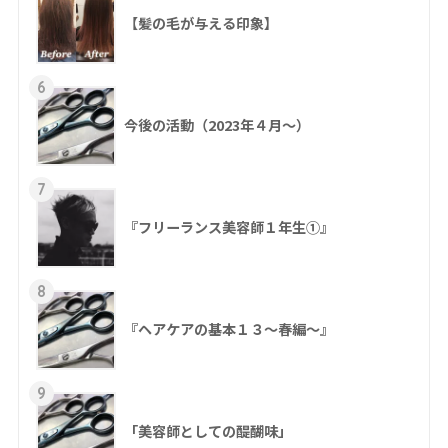
【髪の毛が与える印象】
6
今後の活動（2023年４月〜）
7
『フリーランス美容師１年生①』
8
『ヘアケアの基本１３～春編～』
9
「美容師としての醍醐味」