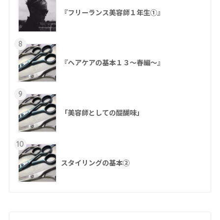
『フリーランス美容師１年生①』
8
『ヘアケアの基本１３～春編～』
9
「美容師としての醍醐味」
10
スタイリングの基本②