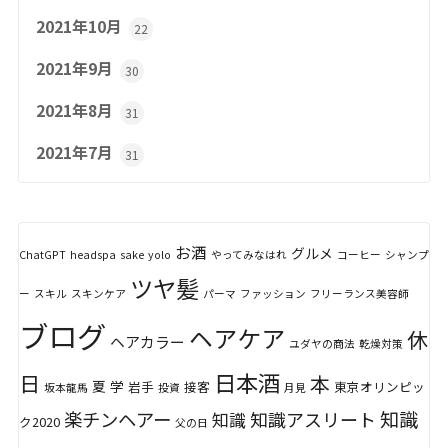
2021年10月
22
2021年9月
30
2021年8月
31
2021年7月
31
お酒
グルメ
ChatGPT
headspa
sake
yolo
やってみなはれ
コーヒー
シャンプ
ツヤ髪
ー
スキル
スキンケア
パーマ
ファッション
フリーランス美容師
ブログ
ヘアケア
休
ヘアカラー
ユダヤの商法
乾燥対策
日本酒
日
本
夏
学
岩手
接客
東京オリンピッ
坂本龍馬
投資
月見
知識
楽チンヘアー
知識アスリート
知識
ク2020
父の日