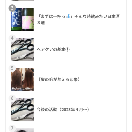
3
「まずは一杯っ
」そんな時飲みたい日本酒
３選
4
ヘアケアの基本①
5
【髪の毛が与える印象】
6
今後の活動（2023年４月〜）
7