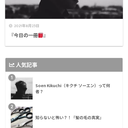
2021年8月23日
『今日の一冊
』
人気記事
1
Soen Kikuchi（キクチ ソーエン）って何
者？
2
知らないと怖い？！『髪の毛の真実』